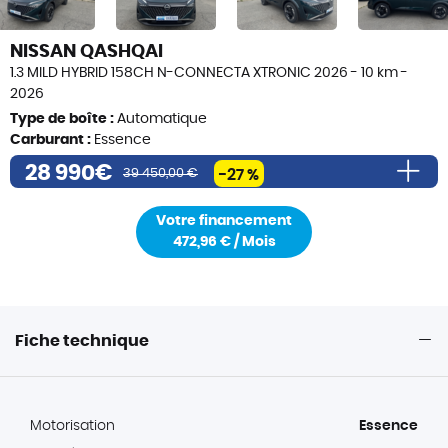
NISSAN QASHQAI
1.3 MILD HYBRID 158CH N-CONNECTA XTRONIC 2026 - 10 km -
2026
Type de boîte :
Automatique
Carburant :
Essence
28 990€
39 450,00 €
-27 %
39 450,00 €
Votre financement
1 850,00 €
472,96 € / Mois
10 460,00 €
Prix de vente
28 990,00 €
Frais de formalités (i)
490€
Frais de transport éventuels (i)
Fiche technique
200€
Prix total TTC
29 480,00€
Motorisation
Essence