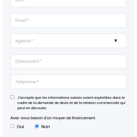
Rétroviseurs rabattables automatique
Rétroviseurs rabattables électriquement
Siège cond. avec réglage lombaire électr
Siège conducteur réglable en hauteur
Siège passager réglable en hauteur
Système d'accès sans clé
Système de contrôle des angles morts
Vitres arrière électriques
Vitres avant électriques
Volant cuir
Volant multifonction
J’accepte que les informations saisies soient exploitées dans le
cadre de la demande de devis et de la relation commerciale qui
peut en découler.
Avez-vous besoin d'un moyen de financement
Oui
Non