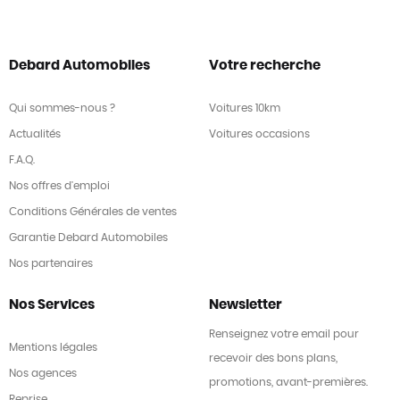
Lunette arrière surteintée
Mat Synthétique/Tissu Noir
Miroir de courtoisie conducteur éclairé
Debard Automobiles
Votre recherche
Miroir de courtoisie passager éclairé
Ordinateur de bord
Qui sommes-nous ?
Voitures 10km
Ouverture des vitres séquentielle
Actualités
Voitures occasions
Palettes changement vitesses au volant
F.A.Q.
Phares antibrouillard LED
Nos offres d'emploi
Phares avant LED
Conditions Générales de ventes
Plancher de coffre mobile
Garantie Debard Automobiles
Poches d'aumonières
Nos partenaires
Poignées ton carrosserie
Nos Services
Newsletter
Porte-gobelets arrière
Porte-gobelets avant
Renseignez votre email pour
Mentions légales
Prise 12V
recevoir des bons plans,
Nos agences
Prise USB
promotions, avant-premières.
Reprise