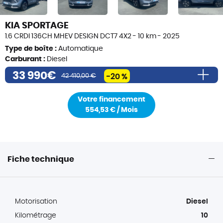
KIA SPORTAGE
1.6 CRDI 136CH MHEV DESIGN DCT7 4X2 - 10 km - 2025
Type de boîte :
Automatique
Carburant :
Diesel
33 990€
42 410,00 €
-20 %
42 410,00 €
Votre financement
670,00 €
554,53 € / Mois
8 420,00 €
Prix de vente
33 990,00 €
Frais de formalités (i)
490€
Frais de transport éventuels (i)
Fiche technique
200€
Prix total TTC
34 480,00€
Motorisation
Diesel
Kilométrage
10