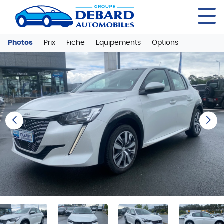
Panneau de gestion des cookies
Photos
Prix
Fiche
Equipements
Options
Previous
Next