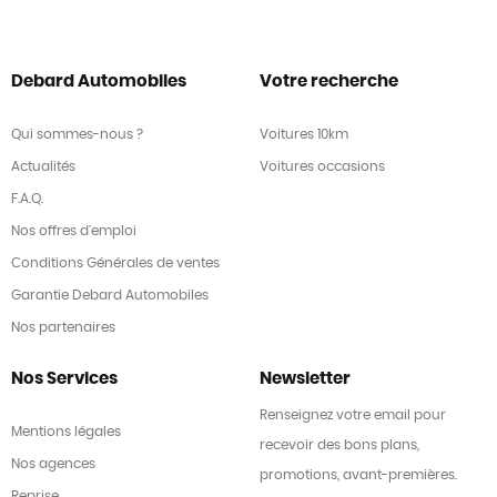
Peugeot Connect SOS et Assistance
Peugeot i-Cockpit combiné TFT couleur
Phares halogènes
Debard Automobiles
Votre recherche
Prise USB
Radio
Qui sommes-nous ?
Voitures 10km
Reconnaissance panneaux de signalisation
Actualités
Voitures occasions
Régulateur de vitesse
F.A.Q.
Rétroviseurs dégivrants
Nos offres d'emploi
Rétroviseurs électriques
Conditions Générales de ventes
Rétroviseurs rabattables électriquement
Garantie Debard Automobiles
Siège conducteur réglable en hauteur
Nos partenaires
Syst. récupération énergie décélération
Nos Services
Newsletter
Système de détection de somnolence
Tablette cache bagages
Renseignez votre email pour
Mentions légales
Température extérieure
recevoir des bons plans,
Nos agences
Troisième ceinture de sécurité
promotions, avant-premières.
Reprise