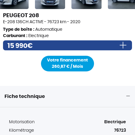
PEUGEOT 208
E-208 136CH ACTIVE - 76723 km - 2020
Type de boîte :
Automatique
Carburant :
Electrique
15 990€
32 950,00 €
Votre financement
250,00 €
260,87 € / Mois
Prix de vente
15 990,00 €
Frais de formalités (i)
490€
Frais de transport éventuels (i)
200€
Fiche technique
Prix total TTC
16 480,00€
Motorisation
Electrique
Kilométrage
76723