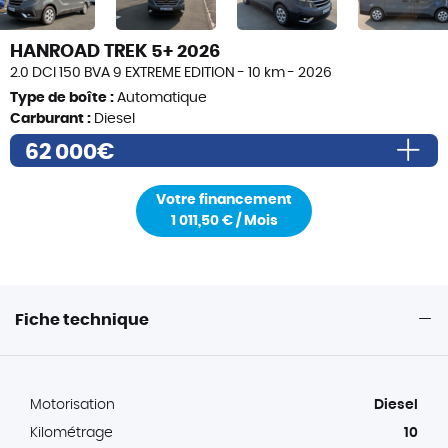
HANROAD TREK 5+ 2026
2.0 DCI 150 BVA 9 EXTREME EDITION - 10 km - 2026
Type de boîte :
Automatique
Carburant :
Diesel
62 000€
Prix de vente
62 000,00 €
Votre financement
Frais de formalités (i)
490€
1 011,50 € / Mois
Frais de transport éventuels (i)
200€
Prix total TTC
62 490,00€
Fiche technique
Motorisation
Diesel
Kilométrage
10