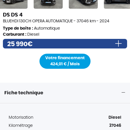
DS DS 4
BLUEHDI 130CH OPERA AUTOMATIQUE - 37046 km - 2024
Type de boîte :
Automatique
Carburant :
Diesel
25 990€
50 200,00 €
Votre financement
900,00 €
424,01 € / Mois
Prix de vente
25 990,00 €
Frais de formalités (i)
490€
Frais de transport éventuels (i)
200€
Fiche technique
Prix total TTC
26 480,00€
Motorisation
Diesel
Kilométrage
37046