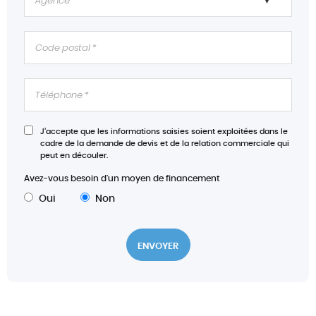
Radar de stationnement AV
Radio
Régulateur de vitesse
Rétroviseurs électriques
Température extérieure
Vitres arrière électriques
Vitres avant électriques
J’accepte que les informations saisies soient exploitées dans le
Volant multifonction
cadre de la demande de devis et de la relation commerciale qui
peut en découler.
Volant réglable en profondeur et hauteur
Avez-vous besoin d'un moyen de financement
Oui
Non