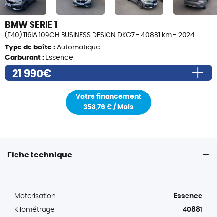
BMW SERIE 1
(F40) 116IA 109CH BUSINESS DESIGN DKG7 - 40881 km - 2024
Type de boîte :
Automatique
Carburant :
Essence
21 990€
37 100,00 €
Votre financement
0,00 €
358,76 € / Mois
Prix de vente
21 990,00 €
Frais de formalités (i)
490€
Frais de transport éventuels (i)
200€
Fiche technique
Prix total TTC
22 480,00€
Motorisation
Essence
Kilométrage
40881