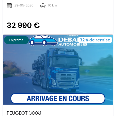
29-05-2026
10 km
32 990 €
32
%
de remise
En promo
PEUGEOT 3008