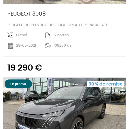
PEUGEOT 3008
PEUGEOT 3008 1.5 BLUEHDI 130CH S&S ALLURE PACK EAT8
Diesel
5 portes
28-05-2021
109200 km
19 290 €
30
%
de remise
En promo