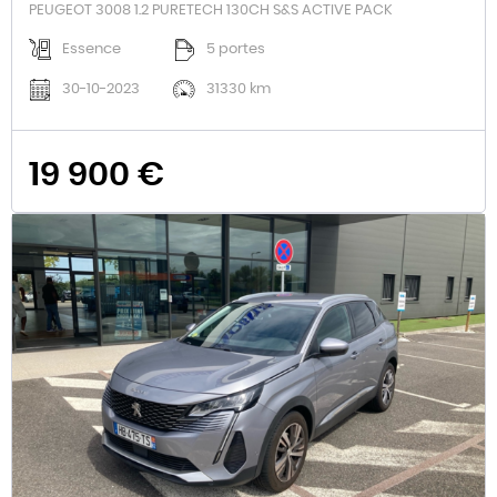
PEUGEOT 3008 1.2 PURETECH 130CH S&S ACTIVE PACK
Essence
5 portes
30-10-2023
31330 km
19 900 €