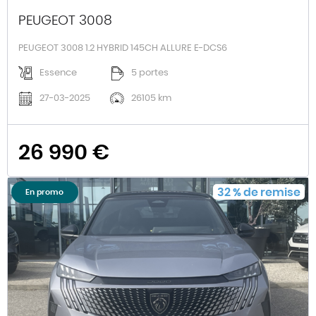
PEUGEOT 3008
PEUGEOT 3008 1.2 HYBRID 145CH ALLURE E-DCS6
Essence
5 portes
27-03-2025
26105 km
26 990 €
32
%
de remise
En promo