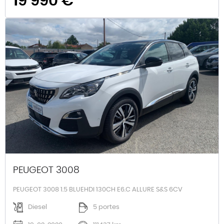
19 990 €
PEUGEOT 3008
PEUGEOT 3008 1.5 BLUEHDI 130CH E6.C ALLURE S&S 6CV
Diesel
5 portes