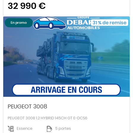
32 990 €
31
%
de remise
En promo
PEUGEOT 3008
PEUGEOT 3008 1.2 HYBRID 145CH GT E-DCS6
Essence
5 portes