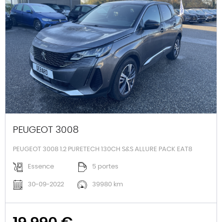
PEUGEOT 3008
PEUGEOT 3008 1.2 PURETECH 130CH S&S ALLURE PACK EAT8
Essence
5 portes
30-09-2022
39980 km