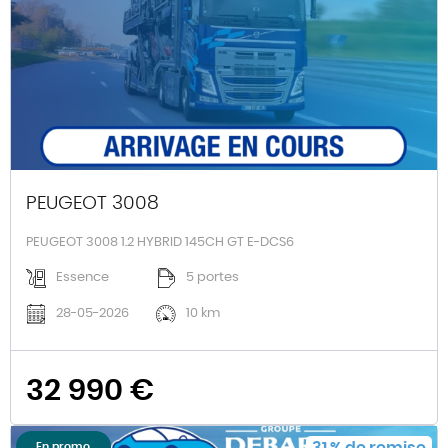
PEUGEOT 3008
PEUGEOT 3008 1.2 HYBRID 145CH GT E-DCS6
Essence
5 portes
28-05-2026
10 km
32 990 €
31
%
de remise
En promo