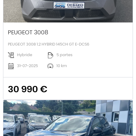
PEUGEOT 3008
PEUGEOT 3008 1.2 HYBRID 145CH GT E-DCS6
Hybride
5 portes
31-07-2025
10 km
30 990 €