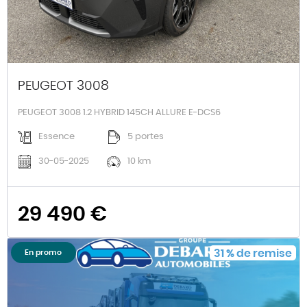
PEUGEOT 3008
PEUGEOT 3008 1.2 HYBRID 145CH ALLURE E-DCS6
Essence
5 portes
30-05-2025
10 km
29 490 €
31
%
de remise
En promo