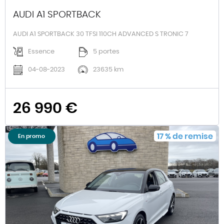
AUDI A1 SPORTBACK
AUDI A1 SPORTBACK 30 TFSI 110CH ADVANCED S TRONIC 7
Essence
5 portes
04-08-2023
23635 km
26 990 €
17
%
de remise
En promo