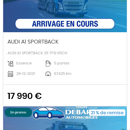
AUDI A1 SPORTBACK
AUDI A1 SPORTBACK 25 TFSI 95CH
Essence
5 portes
28-12-2021
67425 km
17 990 €
21
%
de remise
En promo