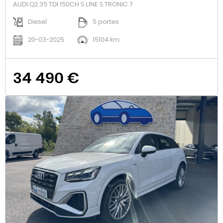
AUDI Q2 35 TDI 150CH S LINE S TRONIC 7
Diesel
5 portes
20-03-2025
15104 km
34 490 €