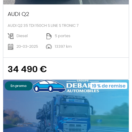
AUDI Q2
AUDI Q2 35 TDI 150CH S LINE S TRONIC 7
Diesel
5 portes
20-03-2025
13397 km
34 490 €
19
%
de remise
En promo