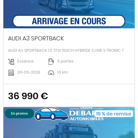
AUDI A3 SPORTBACK
AUDI A3 SPORTBACK 1.5 TFSI 150CH HYBRIDE S LINE S TRONIC 7
Essence
5 portes
30-05-2026
10 km
36 990 €
19
%
de remise
En promo