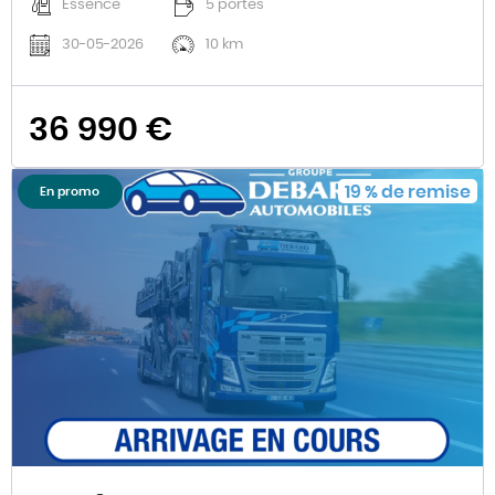
Essence
5 portes
30-05-2026
10 km
36 990 €
19
%
de remise
En promo