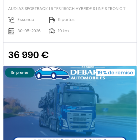
AUDI A3 SPORTBACK 1.5 TFSI 150CH HYBRIDE S LINE S TRONIC 7
Essence
5 portes
30-05-2026
10 km
36 990 €
19
%
de remise
En promo