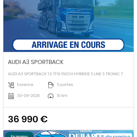
AUDI A3 SPORTBACK
AUDI A3 SPORTBACK 1.5 TFSI 150CH HYBRIDE S LINE S TRONIC 7
Essence
5 portes
30-05-2026
10 km
36 990 €
5
%
de remise
En promo