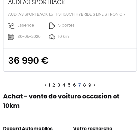
AUDI A3 SPORTBACK
AUDI A3 SPORTBACK 1.5 TFSI 150CH HYBRIDE S LINE S TRONIC 7
Essence
5 portes
30-05-2026
10 km
36 990 €
<
1
2
3
4
5
6
7
8
9
>
Achat - vente de voiture occasion et
10km
Debard Automobiles
Votre recherche