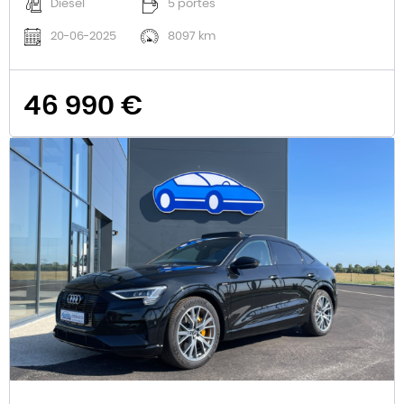
Diesel
5 portes
20-06-2025
8097 km
46 990 €