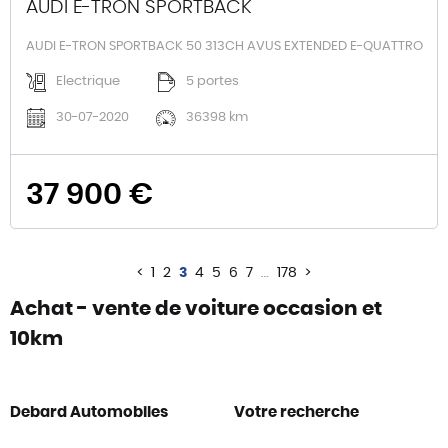
AUDI E-TRON SPORTBACK
AUDI E-TRON SPORTBACK 50 313CH AVUS EXTENDED E-QUATTRO
Electrique
5 portes
30-07-2020
36398 km
37 900 €
<
1
2
3
4
5
6
7
…
178
>
Achat - vente de voiture occasion et
10km
Debard Automobiles
Votre recherche