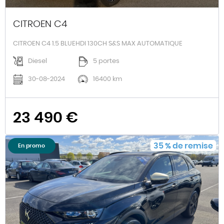
CITROEN C4
CITROEN C4 1.5 BLUEHDI 130CH S&S MAX AUTOMATIQUE
Diesel
5 portes
30-08-2024
16400 km
23 490 €
35
%
de remise
En promo