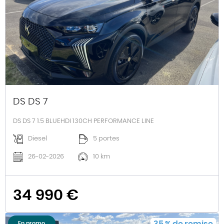
DS DS 7
DS DS 7 1.5 BLUEHDI 130CH PERFORMANCE LINE
Diesel
5 portes
26-02-2026
10 km
34 990 €
35
%
de remise
En promo