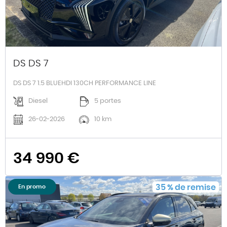
DS DS 7
DS DS 7 1.5 BLUEHDI 130CH PERFORMANCE LINE
Diesel
5 portes
26-02-2026
10 km
34 990 €
35
%
de remise
En promo