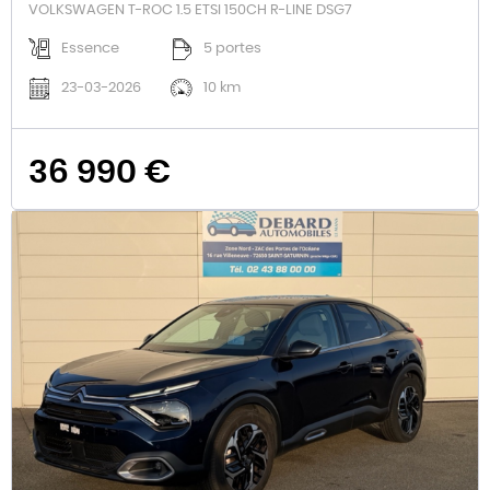
VOLKSWAGEN T-ROC 1.5 ETSI 150CH R-LINE DSG7
Essence
5 portes
23-03-2026
10 km
36 990 €