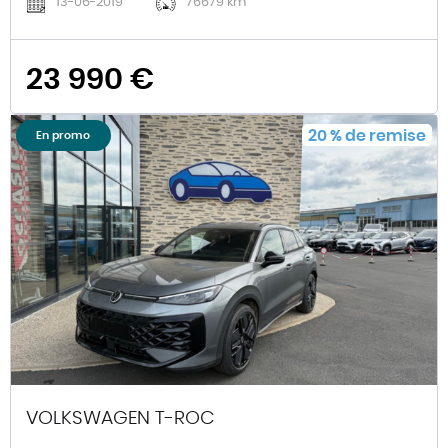
13-06-2019
76679 km
23 990 €
20
%
de remise
En promo
VOLKSWAGEN T-ROC