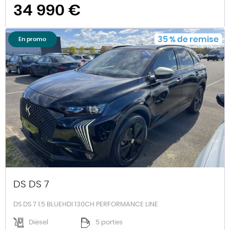
34 990 €
35
%
de remise
En promo
DS DS 7
DS DS 7 1.5 BLUEHDI 130CH PERFORMANCE LINE
Diesel
5 portes