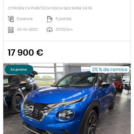
CITROEN C4 PURETECH 130CH S&S SHINE EAT8
Essence
5 portes
30-10-2023
31702 km
17 900 €
25
%
de remise
En promo