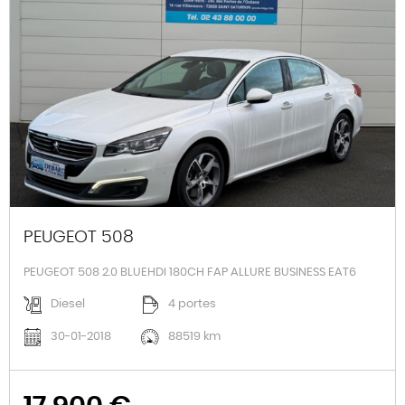
PEUGEOT 508
PEUGEOT 508 2.0 BLUEHDI 180CH FAP ALLURE BUSINESS EAT6
Diesel
4 portes
30-01-2018
88519 km