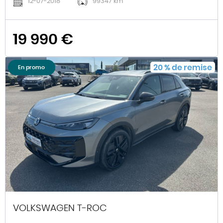
12-07-2018
99347 km
19 990 €
20
%
de remise
En promo
VOLKSWAGEN T-ROC