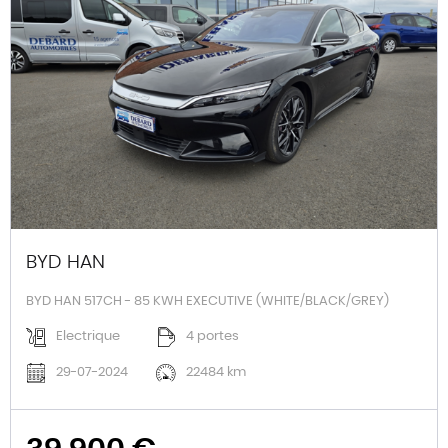
BYD HAN
BYD HAN 517CH - 85 KWH EXECUTIVE (WHITE/BLACK/GREY)
Electrique
4 portes
29-07-2024
22484 km