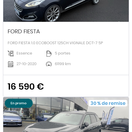
FORD FIESTA
FORD FIESTA 1.0 ECOBOOST 125CH VIGNALE DCT-7 5P
Essence
5 portes
27-10-2020
61199 km
16 590 €
30
%
de remise
En promo