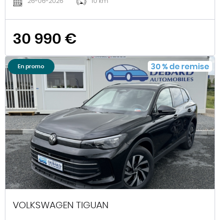
26-06-2026
10 km
30 990 €
30
%
de remise
En promo
VOLKSWAGEN TIGUAN