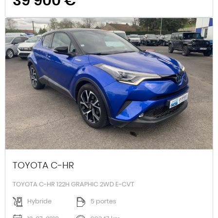
39 900 €
TOYOTA C-HR
TOYOTA C-HR 122H GRAPHIC 2WD E-CVT
Hybride
5 portes