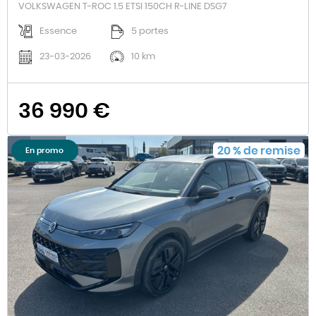
VOLKSWAGEN T-ROC 1.5 ETSI 150CH R-LINE DSG7
Essence
5 portes
23-03-2026
10 km
36 990 €
20
%
de remise
En promo