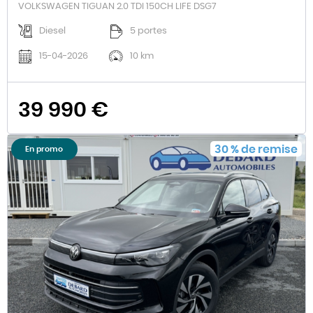
VOLKSWAGEN TIGUAN 2.0 TDI 150CH LIFE DSG7
Diesel
5 portes
15-04-2026
10 km
39 990 €
30
%
de remise
En promo