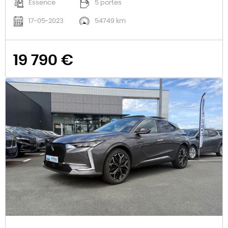
Essence
5 portes
17-05-2023
54749 km
19 790 €