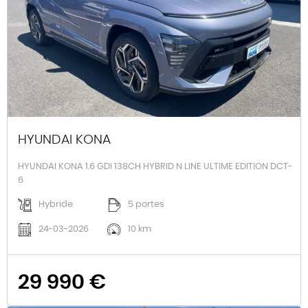
HYUNDAI KONA
HYUNDAI KONA 1.6 GDI 138CH HYBRID N LINE ULTIME EDITION DCT-
6
Hybride
5 portes
24-03-2026
10 km
29 990 €