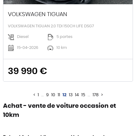
VOLKSWAGEN TIGUAN
VOLKSWAGEN TIGUAN 2.0 TDI 150CH LIFE DSG7
Diesel
5 portes
15-04-2026
10 km
39 990 €
<
1
…
9
10
11
12
13
14
15
…
178
>
Achat - vente de voiture occasion et
10km