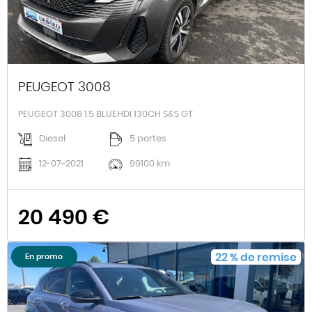
PEUGEOT 3008
PEUGEOT 3008 1.5 BLUEHDI 130CH S&S GT
Diesel
5 portes
12-07-2021
99100 km
20 490 €
22
%
de remise
En promo