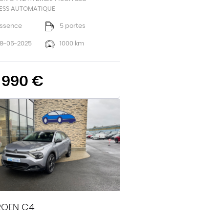
ESS AUTOMATIQUE
ssence
5 portes
8-05-2025
1000 km
 990 €
ROEN C4