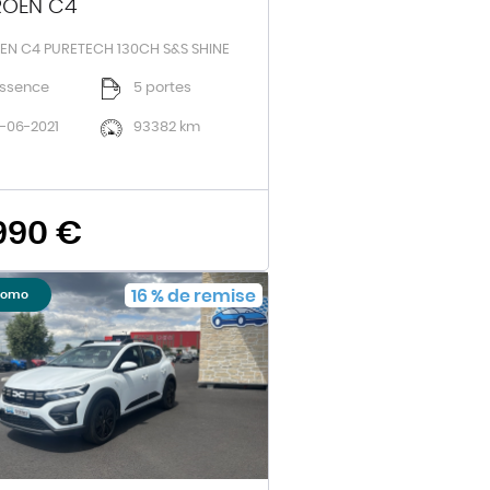
ROEN C4
EN C4 PURETECH 130CH S&S SHINE
ssence
5 portes
1-06-2021
93382 km
 990 €
16
%
de remise
romo