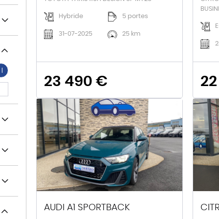
BUSIN
Hybride
5 portes
E
31-07-2025
25 km
2
23 490 €
22
AUDI A1 SPORTBACK
CIT