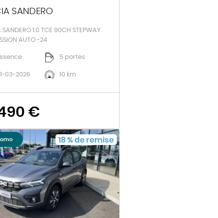
IA SANDERO
 SANDERO 1.0 TCE 90CH STEPWAY
SSION AUTO -24
ssence
5 portes
1-03-2026
10 km
 490 €
18
%
de remise
romo