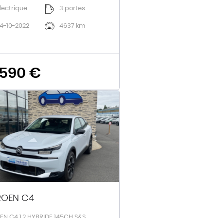
lectrique
3 portes
4-10-2022
4637 km
 590 €
ROEN C4
EN C4 1.2 HYBRIDE 145CH S&S