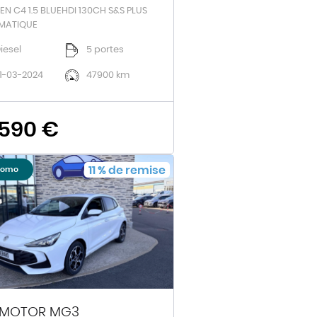
EN C4 1.5 BLUEHDI 130CH S&S PLUS
MATIQUE
iesel
5 portes
1-03-2024
47900 km
 590 €
11
%
de remise
romo
MOTOR MG3