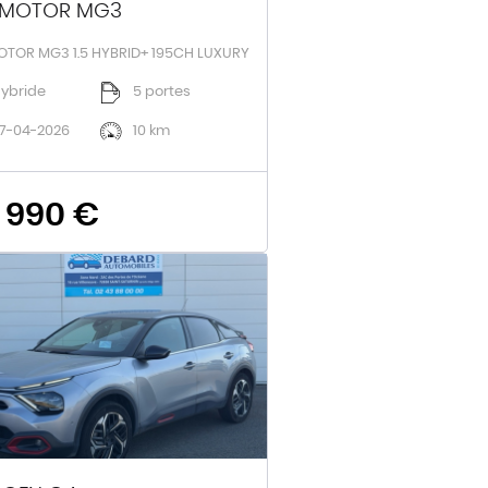
MOTOR MG3
TOR MG3 1.5 HYBRID+ 195CH LUXURY
ybride
5 portes
7-04-2026
10 km
 990 €