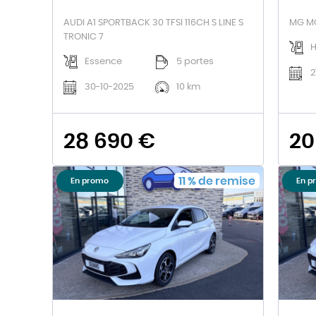
AUDI A1 SPORTBACK 30 TFSI 116CH S LINE S
MG MO
TRONIC 7
H
Essence
5 portes
2
30-10-2025
10 km
28 690 €
20
11
%
de remise
En promo
En p