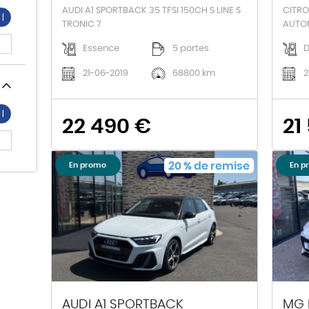
AUDI A1 SPORTBACK 35 TFSI 150CH S LINE S
CITRO
TRONIC 7
AUTO
Essence
5 portes
D
21-06-2019
68800 km
2
22 490 €
21
20
%
de remise
En promo
En p
AUDI A1 SPORTBACK
MG 