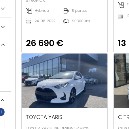
S TRONIC 6
E
Hybride
5 portes
2
24-06-2022
90300 km
26 690 €
13
TOYOTA YARIS
CIT
TOYOTA YARIS 116H DESIGN 5P MY25
CITRO