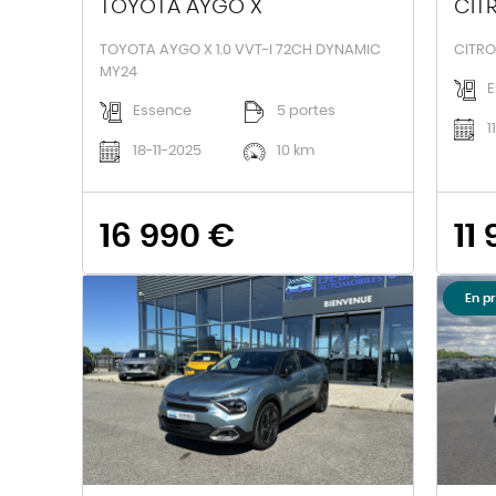
TOYOTA AYGO X
CIT
TOYOTA AYGO X 1.0 VVT-I 72CH DYNAMIC
CITRO
MY24
E
Essence
5 portes
1
18-11-2025
10 km
16 990 €
11
En p