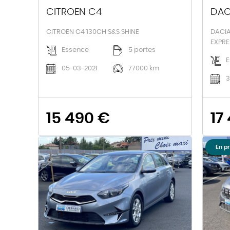
CITROEN C4
DAC
CITROEN C4 130CH S&S SHINE
DACIA
EXPRE
Essence
5 portes
E
05-03-2021
77000 km
3
15 490 €
17
En p