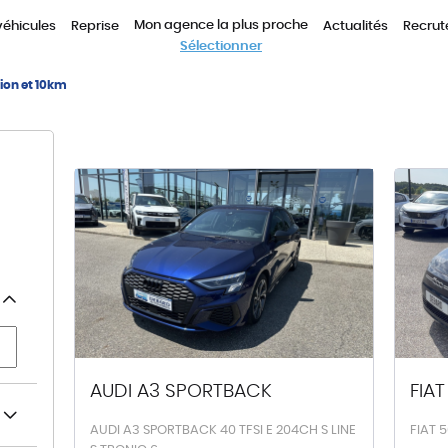
Mon agence la plus proche
véhicules
Reprise
Actualités
Recru
Sélectionner
ion et 10km
AUDI A3 SPORTBACK
FIAT
AUDI A3 SPORTBACK 40 TFSI E 204CH S LINE
FIAT 