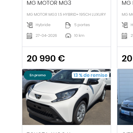
MG MOTOR MG3
MG 
MG MOTOR MG3 1.5 HYBRID+ 195CH LUXURY
MG MO
Hybride
5 portes
H
27-04-2026
10 km
2
20 990 €
20
13
%
de remise
En promo