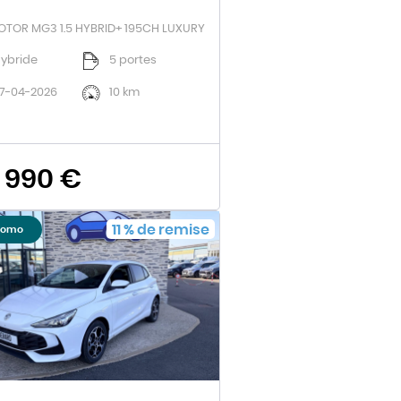
TOR MG3 1.5 HYBRID+ 195CH LUXURY
ybride
5 portes
7-04-2026
10 km
 990 €
11
%
de remise
romo